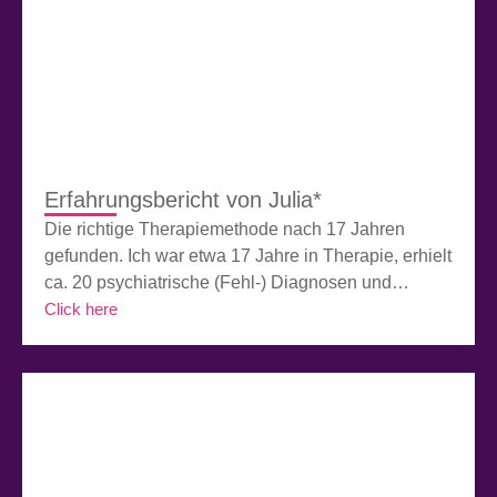
überhaupt nach außen fühlen, was extrem
bedrohlich war. Meine Mutter war für […]
Erfahrungsbericht von Julia*
Die richtige Therapiemethode nach 17 Jahren
gefunden. Ich war etwa 17 Jahre in Therapie, erhielt
ca. 20 psychiatrische (Fehl-) Diagnosen und
sammelte im ambulanten und (teil-) stationären
Click here
Rahmen viel Erfahrung mit unterschiedlichsten
Behandlungsansätzen: mit tiefenpsychologisch
fundierter Psychotherapie, Psychoanalyse,
Verhaltenstherapie, Sexualtherapie, Ergo- und
Kunsttherapie, Körperpsychotherapie,
Gruppentherapie, Psychopharmakotherapie,
Entspannungsmethoden, Tantra, Selbsthilfegruppen