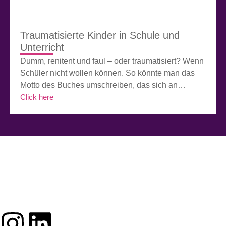
usw. Rückblickend kann ich sagen, dass […]
Traumatisierte Kinder in Schule und
Unterricht
Dumm, renitent und faul – oder traumatisiert? Wenn
Schüler nicht wollen können. So könnte man das
Motto des Buches umschreiben, das sich an
Lehrkräfte, Referendare, Sozial- und
Click here
Sonderpädagogen, Psychologen und alle, die im
System Schule mit traumatisierten Kindern und
Jugendlichen arbeiten, richtet. Carl Hehmsoth
verknüpft neuere wissenschaftliche Ansätze im
Umgang mit traumatisierten Menschen mit der […]