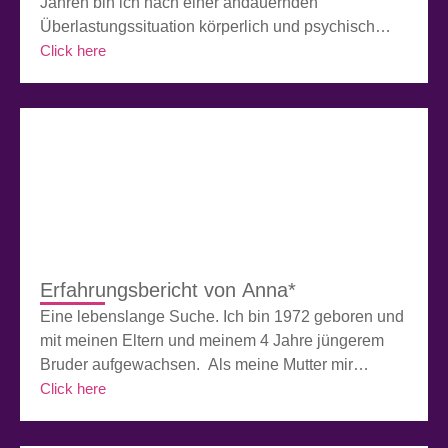
Jahren bin ich nach einer andauernden
Überlastungssituation körperlich und psychisch
komplett zusammengebrochen. Ich kam nicht mehr
Click here
auf die Beine und hatte plötzlich einen
unerträglichen inneren Druck, der nicht mehr
zurückging und den ich mir nicht erklären konnte,
denn eigentlich lief alles gut. Es war eine Qual bis
[…]
Erfahrungsbericht von Anna*
Eine lebenslange Suche. Ich bin 1972 geboren und
mit meinen Eltern und meinem 4 Jahre jüngerem
Bruder aufgewachsen. Als meine Mutter mir
schwanger war, verlor sie ihren sehr engen Bruder.
Click here
In einer Hypnose konnte ich das Verlieren der
Verbindung in jenem Moment zu meiner Mutter und