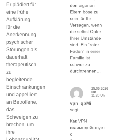
Er plädiert für
den eigenen
eine frühe
Eltern böse zu
sein für Ihr
Aufklärung,
Versagen, wenn
für die
die selbst Opfer
Anerkennung
Ihrer Umstände
psychischer
sind. Ein “roter
Störungen als
Faden” in einer
dauerhaft
Familie ist
therapeutisch
schwer zu
durchtrennen…
zu
begleitende
Einschränkungen
25.05.2026
um
und appelliert
11:28 Uhr
an Betroffene,
vpn_qbMi
das
sagt:
Schweigen zu
Как VPN
brechen, um
взаимодействует
ihre
с
Lebensqualität