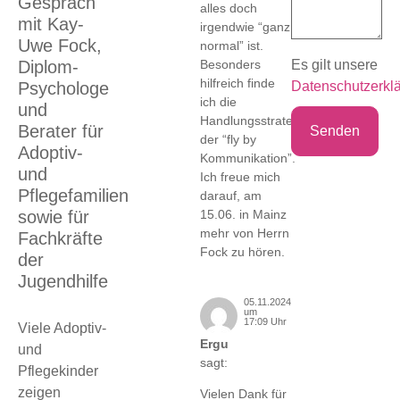
Gespräch
alles doch
mit Kay-
irgendwie “ganz
Uwe Fock,
normal” ist.
Besonders
Es gilt unsere
Diplom-
hilfreich finde
Datenschutzerkl
Psychologe
ich die
und
Handlungsstrategie
Berater für
der “fly by
Adoptiv-
Kommunikation”.
und
Ich freue mich
Pflegefamilien
darauf, am
15.06. in Mainz
sowie für
mehr von Herrn
Fachkräfte
Fock zu hören.
der
Jugendhilfe
05.11.2024
um
17:09 Uhr
Viele Adoptiv-
Ergu
und
sagt:
Pflegekinder
zeigen
Vielen Dank für