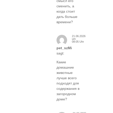
смысл его
сменить, а
когда стоит
дать больше
времени?
21.06.2026
um
08:05 Uhr
pet_szMi
sagt:
Какие
домашние
животные
лучше всего
подходят для
содержания в
загородном
доме?