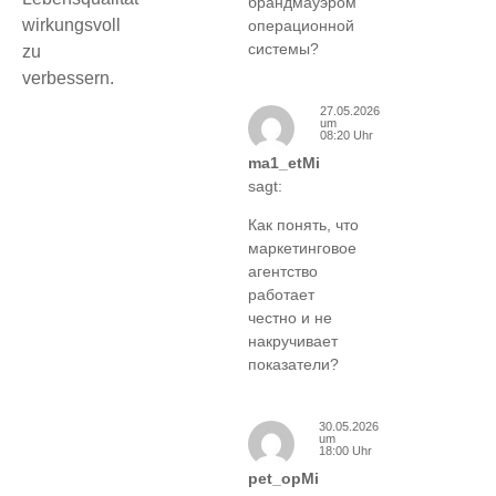
брандмауэром
wirkungsvoll
операционной
системы?
zu
verbessern.
27.05.2026
um
08:20 Uhr
ma1_etMi
sagt:
Как понять, что
маркетинговое
агентство
работает
честно и не
накручивает
показатели?
30.05.2026
um
18:00 Uhr
pet_opMi