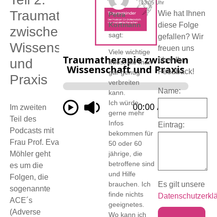
13:05 Uhr
Traumatherapie
Wie hat Ihnen
Petra
Kortmann
diese Folge
zwischen
sagt:
gefallen? Wir
Wissenschaft
freuen uns
Viele wichtige
über Ihr
und
Infos, die man
Feedback!
gar genug
Praxis
verbreiten
Name:
kann.
Ich würde
Im zweiten
gerne mehr
Teil des
Infos
Eintrag:
Podcasts mit
bekommen für
Frau Prof. Eva
50 oder 60
Möhler geht
jährige, die
betroffene sind
es um die
und Hilfe
Folgen, die
brauchen. Ich
Es gilt unsere
sogenannte
finde nichts
Datenschutzerkl
ACE´s
geeignetes.
(Adverse
Wo kann ich