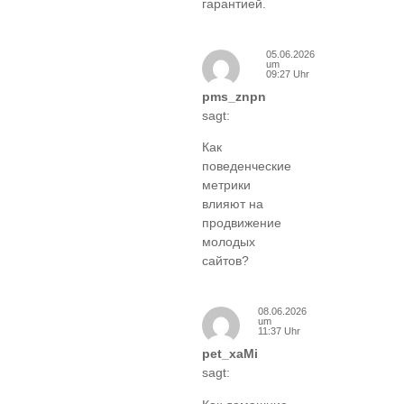
гарантией.
05.06.2026
um
09:27 Uhr
pms_znpn
sagt:
Как
поведенческие
метрики
влияют на
продвижение
молодых
сайтов?
08.06.2026
um
11:37 Uhr
pet_xaMi
sagt: