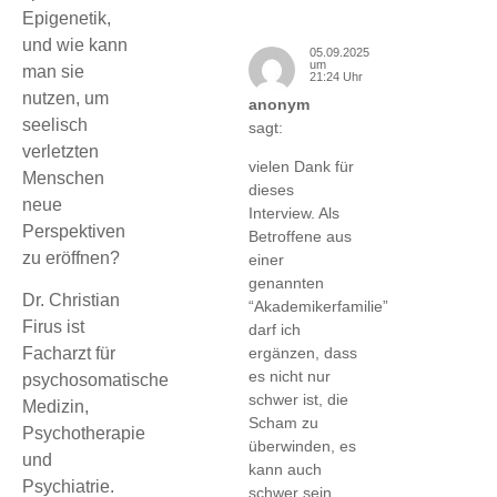
Epigenetik,
und wie kann
05.09.2025
um
man sie
21:24 Uhr
nutzen, um
anonym
seelisch
sagt:
verletzten
vielen Dank für
Menschen
dieses
neue
Interview. Als
Perspektiven
Betroffene aus
zu eröffnen?
einer
genannten
Dr. Christian
“Akademikerfamilie”
Firus ist
darf ich
Facharzt für
ergänzen, dass
es nicht nur
psychosomatische
schwer ist, die
Medizin,
Scham zu
Psychotherapie
überwinden, es
und
kann auch
Psychiatrie.
schwer sein,