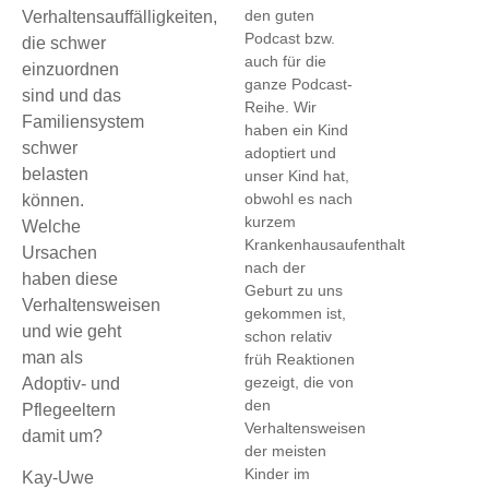
den guten
Verhaltensauffälligkeiten,
Podcast bzw.
die schwer
auch für die
einzuordnen
ganze Podcast-
sind und das
Reihe. Wir
Familiensystem
haben ein Kind
schwer
adoptiert und
belasten
unser Kind hat,
obwohl es nach
können.
kurzem
Welche
Krankenhausaufenthalt
Ursachen
nach der
haben diese
Geburt zu uns
Verhaltensweisen
gekommen ist,
und wie geht
schon relativ
man als
früh Reaktionen
gezeigt, die von
Adoptiv- und
den
Pflegeeltern
Verhaltensweisen
damit um?
der meisten
Kinder im
Kay-Uwe