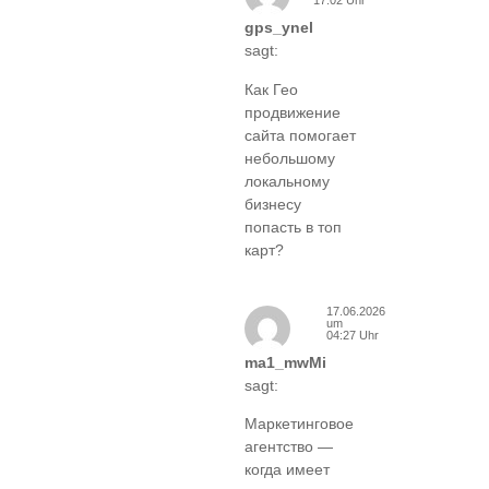
17:02 Uhr
gps_ynel
sagt:
Как Гео
продвижение
сайта помогает
небольшому
локальному
бизнесу
попасть в топ
карт?
17.06.2026
um
04:27 Uhr
ma1_mwMi
sagt:
Маркетинговое
агентство —
когда имеет