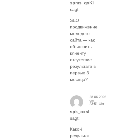
spms_gxKi
sagt:
SEO
продвижение
молодого
сайта — как
объяснить
клиенту
отсутствие
результата в
первые 3
месяца?
28.06.2026
um
23:51 Uhr
spk_oxsl
sagt:
Какой
результат