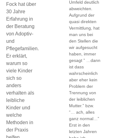
Umfeld deutlich
Fock hat über
abweichten.
30 Jahre
Aufgrund der
Erfahrung in
quasi direkten
der Beratung
Vermittlung, hat
von Adoptiv-
man uns bei
den Stellen die
und
wir aufgesucht
Pflegefamilien.
haben, immer
Er erklärt,
gesagt ” …dann
warum so
ist dass
viele Kinder
wahrscheinlich
sich so
aber eher kein
anders
Problem der
Trennung von
verhalten als
der leiblichen
leibliche
Mutter.” bzw.
Kinder und
“… ach, alles
welche
ganz normal…”
Methoden in
Erst in den
der Praxis
letzten Jahren
helfen,
habe ich