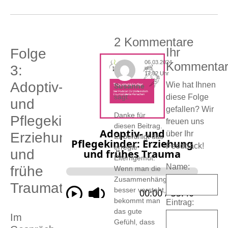
2 Kommentare
Ihr
Folge
06.03.2024
Kommenta
3:
um
17:02 Uhr
Adoptiv-
Wie hat Ihnen
Susanne
sagt:
diese Folge
und
gefallen? Wir
Danke für
Pflegekinder:
freuen uns
diesen Beitrag.
über Ihr
Erziehung
Er beruhigt das
Feedback!
erregte
und
Elterngemüt.
Name:
frühe
Wenn man die
Zusammenhänge
Traumatisierung
besser versteht,
bekommt man
Eintrag:
das gute
Im
Gefühl, dass