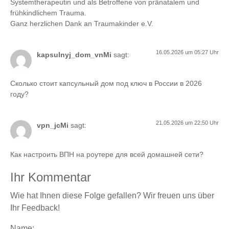
Systemtherapeutin und als Betroffene von pränatalem und
frühkindlichem Trauma.
Ganz herzlichen Dank an Traumakinder e.V.
16.05.2026 um 05:27 Uhr
kapsulnyj_dom_vnMi
sagt:
Сколько стоит капсульный дом под ключ в России в 2026
году?
21.05.2026 um 22:50 Uhr
vpn_jcMi
sagt:
Как настроить ВПН на роутере для всей домашней сети?
Ihr Kommentar
Wie hat Ihnen diese Folge gefallen? Wir freuen uns über
Ihr Feedback!
Name: