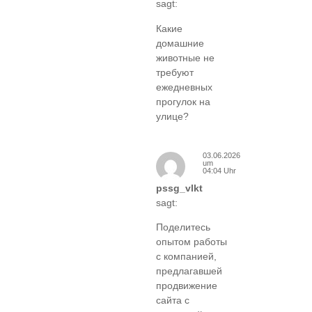
sagt:
Какие
домашние
животные не
требуют
ежедневных
прогулок на
улице?
03.06.2026
um
04:04 Uhr
pssg_vlkt
sagt:
Поделитесь
опытом работы
с компанией,
предлагавшей
продвижение
сайта с