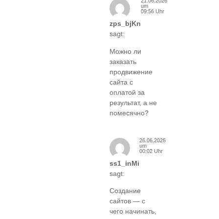
21.06.2026
um
09:56 Uhr
zps_bjKn
sagt:
Можно ли
заказать
продвижение
сайта с
оплатой за
результат, а не
помесячно?
26.06.2026
um
00:02 Uhr
ss1_inMi
sagt:
Создание
сайтов — с
чего начинать,