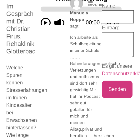
um
Im
08:24 Uhr
Name:
Gespräch
Manuela
Hoppe
mit Dr.
sagt:
Eintrag:
Christian
Firus,
Ich arbeite als
Rehaklinik
Schulbegleitung
in einer Schule
Glotterbad
…….
Behinderungen,seelische
Es gilt unsere
Welche
Verletzungen
Datenschutzerkl
Spuren
und authismus
können
sind dort sehr
gewichtig.Mir
Stresserfahrungen
hat ihr Podcast
im frühen
sehr gut
Kindesalter
gefallen für
bei
mich und
Erwachsenen
meinen
hinterlassen?
Alltag,privat und
Wie lange
beruflich…..herzlichen