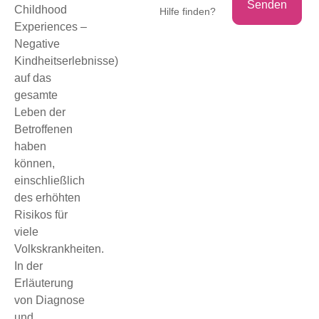
Childhood
Hilfe finden?
Experiences –
Negative
Kindheitserlebnisse)
auf das
gesamte
Leben der
Betroffenen
haben
können,
einschließlich
des erhöhten
Risikos für
viele
Volkskrankheiten.
In der
Erläuterung
von Diagnose
und