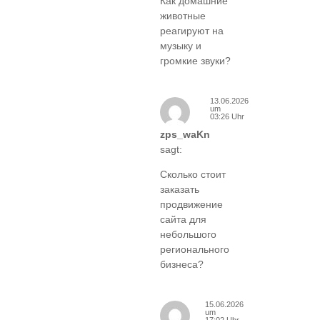
Как домашние
животные
реагируют на
музыку и
громкие звуки?
13.06.2026
um
03:26 Uhr
zps_waKn
sagt:
Сколько стоит
заказать
продвижение
сайта для
небольшого
регионального
бизнеса?
15.06.2026
um