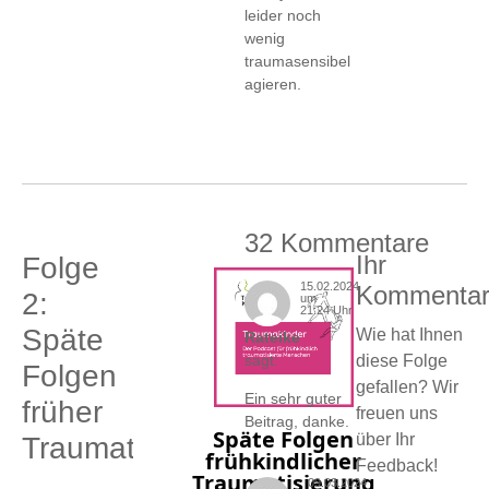
leider noch
wenig
traumasensibel
agieren.
32 Kommentare
Ihr
Folge
15.02.2024
Kommenta
2:
um
21:24 Uhr
Späte
Wie hat Ihnen
Rateike
sagt:
diese Folge
Folgen
gefallen? Wir
Ein sehr guter
früher
freuen uns
Beitrag, danke.
über Ihr
Traumatisierung
Feedback!
09.03.2024