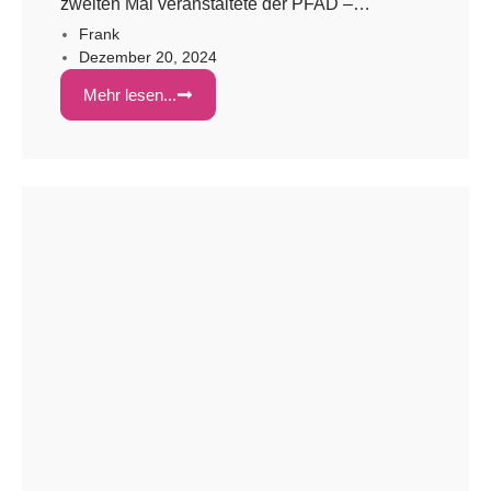
zweiten Mal veranstaltete der PFAD –
Bundesverband für Pflege- und Adoptivfamilien
Frank
Dezember 20, 2024
am 08.06.2024 einen Aktionstag. Der
Veranstaltungsort war diesmal Köln, wo das
Mehr lesen...
PFAD-Team gewohnt professionell eine
ganztägige Veranstaltung für Adoptiv- und
Pflegefamilien sowie für Fachkräfte der
Jugendhilfe organisierte. Zahlreiche
Workshops boten interessante Informationen
rund um Adoption und Pflege. Für die Kinder
[…]