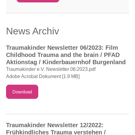
und Experten aus dem Pflege- und
Sozialwesen, aus Therapie, Pädagogik und
Rechtswesen zu Wort. Aus unterschiedlichen
Blickwinkeln beleuchten sie die Ursachen und
News Archiv
mögliche Folgen frühkindlicher Traumatisierung
und zeigen Hilfsmöglichkeiten auf. Der
Traumakinder […]
Traumakinder Newsletter 06/2023: Film
Childhood Trauma and the brain / PFAD
Aktionstag / Kinderbauernhof Burgenland
Traumakinder e.V. Newsletter 06:2023.pdf
Adobe Acrobat Dokument [1.9 MB]
Download
Traumakinder Newsletter 12/2022:
Frühkindliches Trauma verstehen /