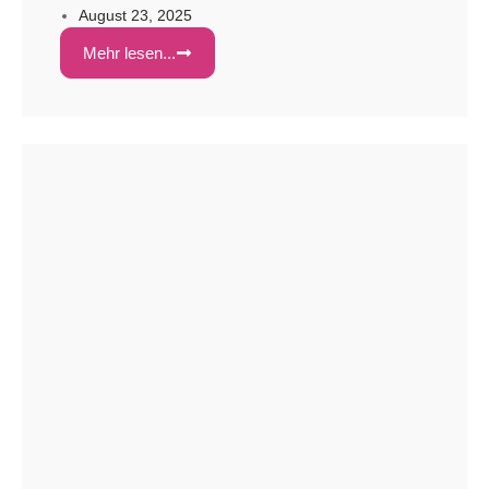
August 23, 2025
künftig fachlich beratend unterstützen. Frau
Möhler ist Fachärztin und Lehrstuhlinhaberin für
Mehr lesen...
Kinder- und Jugendpsychiatrie, Psychotherapie
und Psychosomatik. Sie ist Chefärztin am
Universitätsklinikum des Saarlandes und an
den SHG-Kliniken in Saarbrücken. Frau Möhler
forscht u.a. zu frühkindlichen Prädikatoren […]