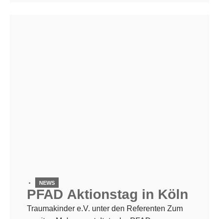
Berater Kay-Uwe Fock stellte in dem
ganztägigen Workshop theoretische
Grundlagen vor, die eine bessere […]
NEWS
PFAD Aktionstag in Köln
Traumakinder e.V. unter den Referenten Zum