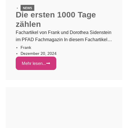
NEWS
Die ersten 1000 Tage
zählen
Fachartikel von Frank und Dorothea Sidenstein
im PFAD Fachmagazin In diesem Fachartikel
für die PFAD Fachzeitschrift für Pflege- und
Frank
Dezember 20, 2024
Adoptivfamilien beleuchten Dorothea und
Frank Sidenstein die Ursachen und Folgen von
Mehr lesen...
Stresserfahrungen in der frühen Kindheit. Sie
zeigen die Zusammenhänge zwischen frühen
Traumata und psychischen Auffälligkeiten auf,
weisen auf typische Symptome hin und zeigen
Ansätze, wie […]