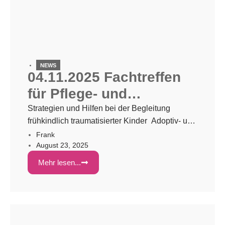
NEWS
04.11.2025 Fachtreffen
für Pflege- und
Adoptiveltern in
Strategien und Hilfen bei der Begleitung
frühkindlich traumatisierter Kinder Adoptiv- und
Frankfurt/M.
Pflegekinder sind überdurchschnittlich oft von
Frank
August 23, 2025
frühkindlicher Traumatisierung betroffen. Die
Wirkmechanismen zu verstehen und Wege zu
Mehr lesen...
finden, diesen Menschen ein selbstbestimmtes
und glückliches Leben zu ermöglichen, darüber
möchten wir gern sprechen. Fachliches
Grundwissen ist dabei genau so wichtig wie die
Vernetzung und der Erfahrungsaustausch. Für