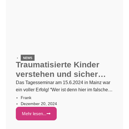
NEWS
Traumatisierte Kinder
verstehen und sicher
begleiten
Das Tagesseminar am 15.6.2024 in Mainz war
ein voller Erfolg! “Wer ist denn hier im falschen
Film – Traumatisierte Kinder verstehen und
Frank
Dezember 20, 2024
sicher begleiten”. Das war der Titel unseres
ersten Tagesseminars für Adoptiv- und
Mehr lesen...
Pflegeeltern sowie für Fachkräfte der
Jugendhilfe. Der Diplompsychologe und