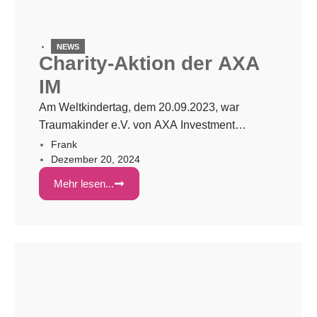
NEWS
Charity-Aktion der AXA
IM
Am Weltkindertag, dem 20.09.2023, war
Traumakinder e.V. von AXA Investment
Managers Deutschland GmbH (AXA IM) in
Frank
Dezember 20, 2024
Frankfurt am Main eingeladen, ein
Teambuilding-Event mitzugestalten. Nach
Mehr lesen...
einem Impulsvortrag von Frau Professor Eva
Möhler (Universitätsklinkum des Saarlandes)
und Frank Sidenstein (Traumakinder e.V.) zum
Thema frühkindliche Traumatisierung
gestalteten die Mitarbeitenden ein Kunstwerk.
Aus den 36 Einzelgemälden entstand ein […]